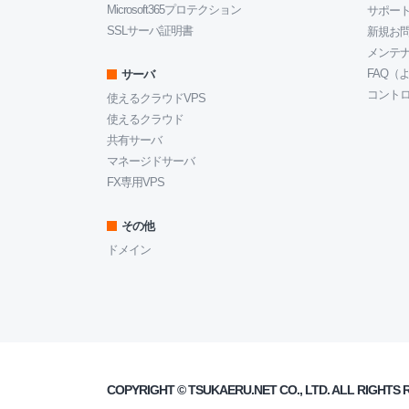
Microsoft365プロテクション
サポート
SSLサーバ証明書
新規お
メンテ
FAQ（
サーバ
コント
使えるクラウドVPS
使えるクラウド
共有サーバ
マネージドサーバ
FX専用VPS
その他
ドメイン
COPYRIGHT ©
TSUKAERU.NET
CO., LTD. ALL RIGHTS