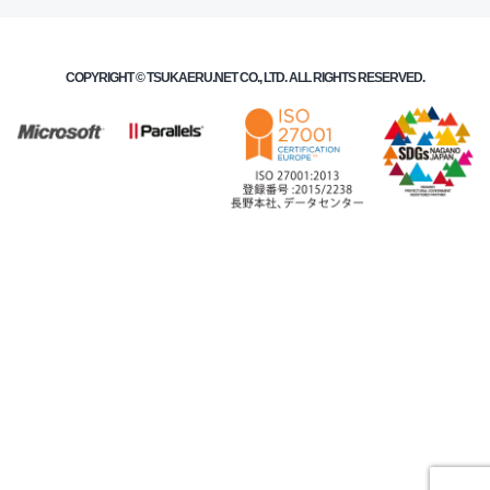
COPYRIGHT ©
TSUKAERU.NET
CO., LTD. ALL RIGHTS RESERVED.