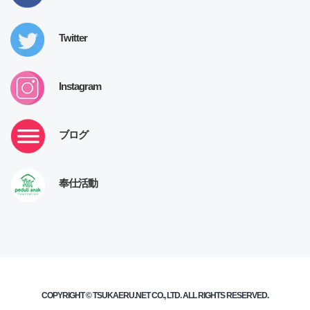
Twitter
Instagram
ブログ
奉仕活動
COPYRIGHT ©
TSUKAERU.NET
CO., LTD. ALL RIGHTS RESERVED.