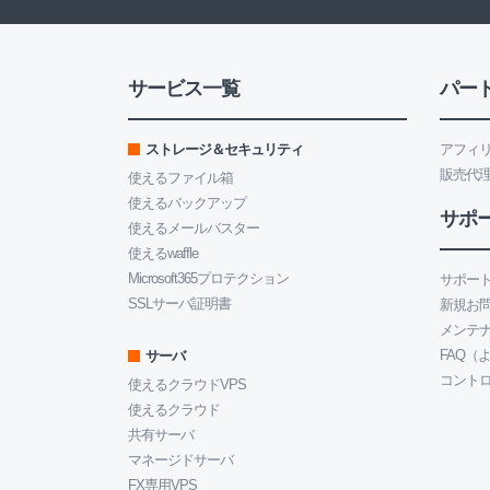
サービス一覧
パー
ストレージ＆セキュリティ
アフィ
販売代
使えるファイル箱
使えるバックアップ
サポ
使えるメールバスター
使えるwaffle
Microsoft365プロテクション
サポート
SSLサーバ証明書
新規お
メンテ
FAQ（
サーバ
コント
使えるクラウドVPS
使えるクラウド
共有サーバ
マネージドサーバ
FX専用VPS