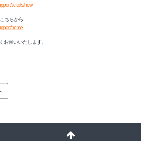
upport/tickets/new
問はこちらから:
support/home
くお願いいたします。
へ