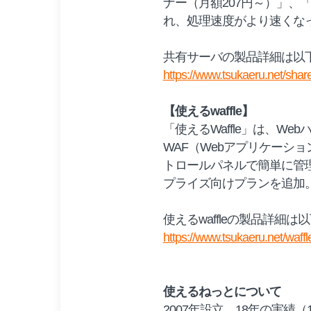
ナー（月額207円～）」、
れ、処理速度がより速くな
共有サーバの製品詳細は以
https://www.tsukaeru.net/shar
【使えるwaffle】
「使えるWaffle」は、W
WAF（Webアプリケーシ
トロールパネルで簡単に管
プライズ向けプランを追加。
使えるwaffleの製品詳細
https://www.tsukaeru.net/waffl
使えるねっとについて
2007年設立。18年の実