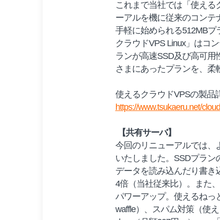
これまで当社では「使えるク
ーアルを機に従来のコンテナ
手軽に始められる512MB
クラウドVPS Linux」
ランが高速SSD及び高可
さまにあったプランを、柔
使えるクラウドVPSの製
https://www.tsukaeru.net/clou
【共有サーバ】
今回のリニューアルでは、
いたしました。SSDプラン
データを読み込んだり書き込
4倍（当社従来比）。また
パワーアップ。使えるねっ
waffle）、スパム対策