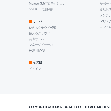
Microsoft365プロテクション
サポート
SSLサーバ証明書
新規お
メンテ
FAQ（
サーバ
コント
使えるクラウドVPS
使えるクラウド
共有サーバ
マネージドサーバ
FX専用VPS
その他
ドメイン
COPYRIGHT ©
TSUKAERU.NET
CO., LTD. ALL RIGHTS