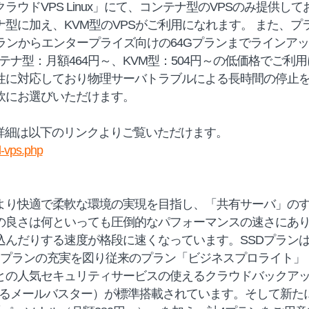
ラウドVPS Linux」にて、コンテナ型のVPSのみ提供し
型に加え、KVM型のVPSがご利用になれます。 また、
プランからエンタープライズ向けの64Gプランまでラインア
はコンテナ型：月額464円～、KVM型：504円～の低価格でご
用性に対応しており物理サーバトラブルによる長時間の停止
軟にお選びいただけます。
品詳細は以下のリンクよりご覧いただけます。
d-vps.php
より快適で柔軟な環境の実現を目指し、「共有サーバ」のす
の良さは何といっても圧倒的なパフォーマンスの速さにありま
んだりする速度が格段に速くなっています。SSDプランは
、プランの充実を図り従来のプラン「ビジネスプロライト」
との人気セキュリティサービスの使えるクラウドバックアッ
（使えるメールバスター）が標準搭載されています。そして新